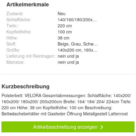
Artikelmerkmale
Zustand:
Neu
Schlaffläche
:
140/160/180/200x200cm
Tiefe:
:
220 cm
Kopfteilhöhe
:
100 cm
Höhe
:
38 cm
Stoff
:
Beige, Grau, Schwarz, Grün und Braun
Größe
:
Lieferung mit Reintragen
:
nein und ja
Matratze
:
nein und ja
Kurzbeschreibung
Polsterbett: VELORA Gesamtabmessungen: Schlaffläche: 140x200/
160x200/ 180x200/ 200x200cm Breite: 164/ 184/ 204/ 224cm Tiefe:
220 cm Höhe: 38 cm Kopfteilhöhe: 100 cm Beschreibung:
Bettwäschebehälter mit Gasfeder Öffnung Metallgestell Lattenrost
Artikelbeschreibung anzeigen