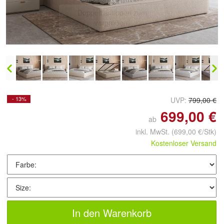
Doppelt antippen zum
vergrößern
- 13%
UVP:
799,00 €
699,00 €
ab
inkl. MwSt.
(699,00 €/Stk)
Kostenloser Versand
In den Warenkorb