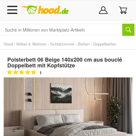
Hood
›
Möbel & Wohnen
›
Schlafzimmer
›
Betten
›
Doppelbetten
Polsterbett 06 Beige 140x200 cm aus bouclé
Doppelbett mit Kopfstütze
1