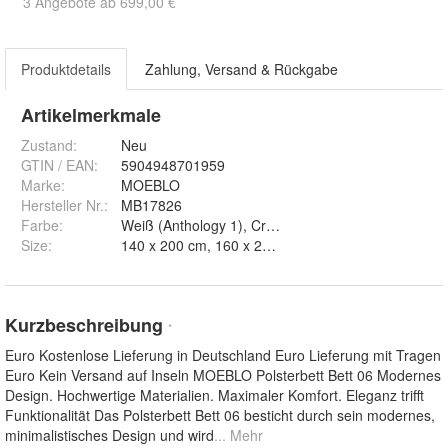
3 Angebote ab 699,00 €
Produktdetails
Zahlung, Versand & Rückgabe
Artikelmerkmale
Zustand:
Neu
GTIN / EAN:
5904948701959
Marke:
MOEBLO
Hersteller Nr.:
MB17826
Farbe
:
Weiß (Anthology 1), Creme (Anthology 20), Beige (
Size
:
140 x 200 cm, 160 x 200 cm und 180 x 200 cm
Kurzbeschreibung
*
Euro Kostenlose Lieferung in Deutschland Euro Lieferung mit Tragen
Euro Kein Versand auf Inseln MOEBLO Polsterbett Bett 06 Modernes
Design. Hochwertige Materialien. Maximaler Komfort. Eleganz trifft
Funktionalität Das Polsterbett Bett 06 besticht durch sein modernes,
minimalistisches Design und wird
... Mehr