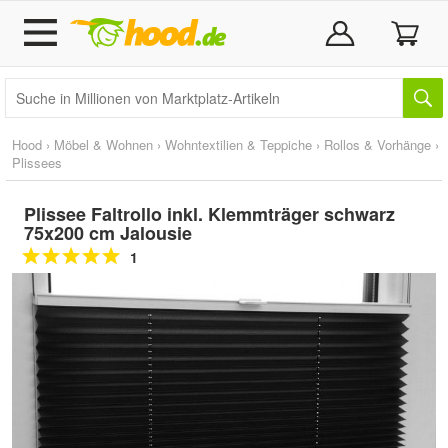
Hood
›
Möbel & Wohnen
›
Wohntextilien & Teppiche
›
Rollos & Vorhänge
›
Plissees
Plissee Faltrollo inkl. Klemmträger schwarz
75x200 cm Jalousie
1