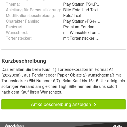
Thema
:
Play Station,PS4,PS5,Game,Spiel,
Anleitung für Personalisierung
:
Bitte Foto Und Text
Modifikationsbeschreibung
:
Foto/ Text
Charakter Familie
:
Play Station+PS4+PS5+Game+Spi
Papierart
:
Wunschtext
:
mit Wunschtext und ohne Wunsc
Tortenstecker
:
mit Tortenstecker und ohne
Kurzbeschreibung
Das erhalten Sie beim Kauf: 1) Tortendekoration im Format A4
(28x20cm) , aus Fondant oder Papier Oblate 2) wunschgemäß mit
Tortenstecker (Bild Nummer 6,7) Beim Kauf bis 16:15 Uhr erfolgt ein
sofortiger Versand am gleichen Tag! Bitte nennen Sie uns sofort
nach dem Kauf Ihren Wunschtext.
Artikelbeschreibung anzeigen
Platin