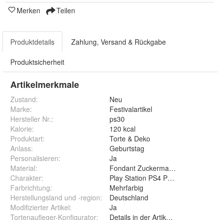
Merken
Teilen
Produktdetails
Zahlung, Versand & Rückgabe
Produktsicherheit
Artikelmerkmale
Zustand:
Neu
Marke:
Festivalartikel
Hersteller Nr.:
ps30
Kalorie
:
120 kcal
Produktart
:
Torte & Deko
Anlass
:
Geburtstag
Personalisieren
:
Ja
Material
:
Fondant Zuckermasse Oblate Zuck
Charakter
:
Play Station PS4 PS5 Game Games
Farbrichtung
:
Mehrfarbig
Herstellungsland und -region
:
Deutschland
Modifizierter Artikel
:
Ja
Tortenaufleger-Konfigurator
:
Details in der Artikelbeschreibung