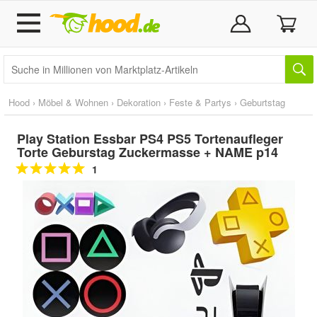
Hood
›
Möbel & Wohnen
›
Dekoration
›
Feste & Partys
›
Geburtstag
Play Station Essbar PS4 PS5 Tortenaufleger
Torte Geburstag Zuckermasse + NAME p14
1