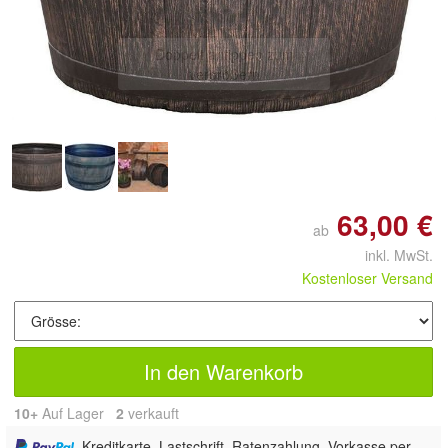
Doppelt antippen zum
vergrößern
63,00 €
ab
inkl. MwSt.
Kostenloser Versand
In den Warenkorb
10+
Auf Lager
2
 verkauft
, Kreditkarte, Lastschrift, Ratenzahlung, Vorkasse per