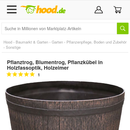
Hood
›
Baumarkt & Garten
›
Garten
›
Pflanzenpflege, Boden und Zubehör
›
Sonstige
Pflanztrog, Blumentrog, Pflanzkübel in
Holzfassoptik, Holzeimer
1