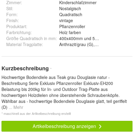
Zimmer
:
Kinderschlafzimmer
Stil
:
Nostalgisch
Form
:
Quadratisch
Finish
:
vintage
Produktart
:
Pflanzenroller
Farbrichtung
:
Holz farben
Größe Quadratisch in mm
:
400x400mm und 500x500mm
Material Tragplatte
:
Kurzbeschreibung
*
Hochwertige Bodendiele aus Teak grau Douglasie natur -
Beschreibung Serie Exklusiv Pflanzenroller Exklusiv-EH200
Belastung bis 200kg für In- und Outdoor Trag-Platte aus
hochwertigen Holzdielen ohne überstehende Schraubenköpfe.
Wählbar aus - hochwertige Bodendiele Douglasie glatt, teil geriffelt
(D)
... Mehr
* maschinell aus der Artikelbeschreibung erstellt
Artikelbeschreibung anzeigen