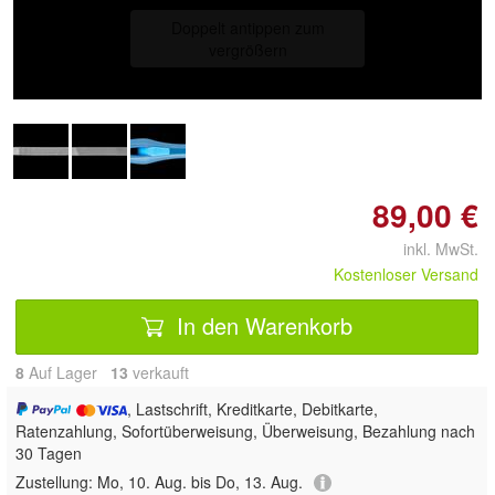
Doppelt antippen zum
vergrößern
89,00 €
inkl. MwSt.
Kostenloser Versand
In den Warenkorb
8
Auf Lager
13
 verkauft
, Lastschrift, Kreditkarte, Debitkarte,
Ratenzahlung, Sofortüberweisung, Überweisung, Bezahlung nach
30 Tagen
Zustellung:
Mo, 10. Aug. bis Do, 13. Aug.