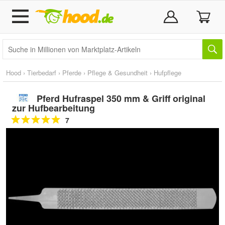
Hood
›
Tierbedarf
›
Pferde
›
Pflege & Gesundheit
›
Hufpflege
Pferd Hufraspel 350 mm & Griff original
zur Hufbearbeitung
7