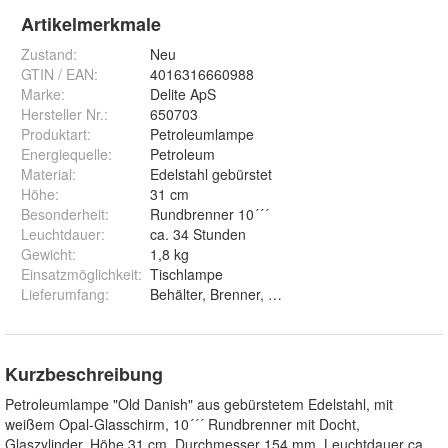
Artikelmerkmale
Zustand:
Neu
GTIN / EAN:
4016316660988
Marke:
Delite ApS
Hersteller Nr.:
650703
Produktart
:
Petroleumlampe
Energiequelle
:
Petroleum
Material
:
Edelstahl gebürstet
Höhe
:
31 cm
Besonderheit
:
Rundbrenner 10´´´
Leuchtdauer
:
ca. 34 Stunden
Gewicht
:
1,8 kg
Einsatzmöglichkeit
:
Tischlampe
Lieferumfang
:
Behälter, Brenner, Glaszylinder, Opal-Glasschi
Kurzbeschreibung
Petroleumlampe "Old Danish" aus gebürstetem Edelstahl, mit
weißem Opal-Glasschirm, 10´´´ Rundbrenner mit Docht,
Glaszylinder, Höhe 31 cm, Durchmesser 154 mm, Leuchtdauer ca.