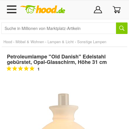
Hood
›
Möbel & Wohnen
›
Lampen & Licht
›
Sonstige Lampen
Petroleumlampe "Old Danish" Edelstahl
gebürstet, Opal-Glasschirm, Höhe 31 cm
1