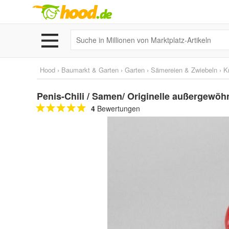
Hood
›
Baumarkt & Garten
›
Garten
›
Sämereien & Zwiebeln
›
K
Penis-Chili / Samen/ Originelle außergewö
4
Bewertungen