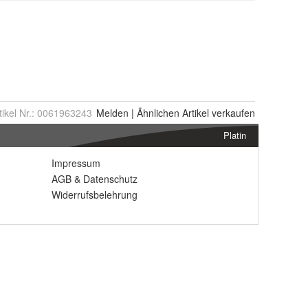
tikel Nr.:
0061963243
Melden
|
Ähnlichen
Artikel verkaufen
Platin
Impressum
AGB
&
Datenschutz
Widerrufsbelehrung