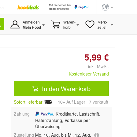
Mit Sicherheit bei
en
Hood einkaufen
Anmelden
Waren-
Merk-
Mein Hood
korb
zettel
5,99 €
inkl. MwSt.
Kostenloser Versand
In den Warenkorb
Sofort lieferbar
10+
Auf Lager
7
 verkauft
Zahlung
, Kreditkarte, Lastschrift,
Ratenzahlung, Vorkasse per
Überweisung
Zustellung
Mo, 10. Aug. bis Mi, 12. Aug.