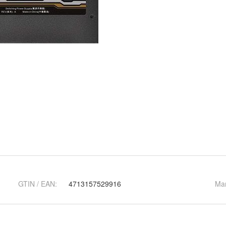
GTIN / EAN:
4713157529916
Ma