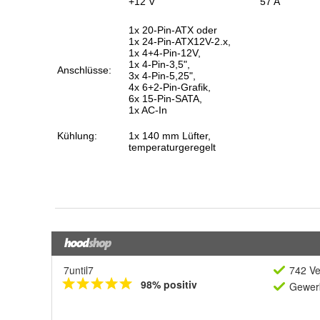
7until7
742 Ve
98% positiv
Gewerb