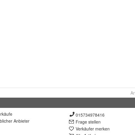
Ar
rkäufe
015734978416
lich
er Anbieter
Frage stellen
Verkäufer merken