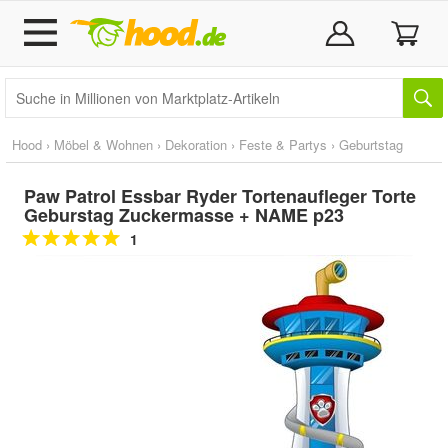
Hood
›
Möbel & Wohnen
›
Dekoration
›
Feste & Partys
›
Geburtstag
Paw Patrol Essbar Ryder Tortenaufleger Torte
Geburstag Zuckermasse + NAME p23
1