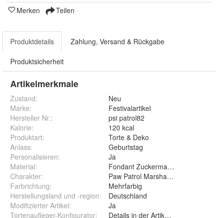
Merken
Teilen
Produktdetails
Zahlung, Versand & Rückgabe
Produktsicherheit
Artikelmerkmale
Zustand:
Neu
Marke:
Festivalartikel
Hersteller Nr.:
psi patrol82
Kalorie
:
120 kcal
Produktart
:
Torte & Deko
Anlass
:
Geburtstag
Personalisieren
:
Ja
Material
:
Fondant Zuckermasse Oblate Zuck
Charakter
:
Paw Patrol Marshall Rubble Chas
Farbrichtung
:
Mehrfarbig
Herstellungsland und -region
:
Deutschland
Modifizierter Artikel
:
Ja
Tortenaufleger-Konfigurator
:
Details in der Artikelbeschreibung