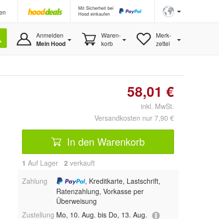
Mit Sicherheit bei
en
Hood einkaufen
Anmelden
Waren-
Merk-
Mein Hood
korb
zettel
58,01 €
inkl. MwSt.
Versandkosten nur 7,90 €
In den Warenkorb
1
Auf Lager
2
 verkauft
Zahlung
, Kreditkarte, Lastschrift,
Ratenzahlung, Vorkasse per
Überweisung
Zustellung
Mo, 10. Aug. bis Do, 13. Aug.