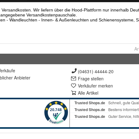
Ar
erkäufe
(04631) 44444-20
lich
er Anbieter
Frage stellen
Verkäufer merken
Alle Artikel