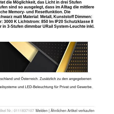
tikel Nr.:
0111837107
Melden
|
Ähnlichen
Artikel verkaufen