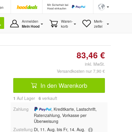
Mit Sicherheit bei
en
Hood einkaufen
Anmelden
Waren-
Merk-
Mein Hood
korb
zettel
83,46 €
inkl. MwSt.
Versandkosten nur 7,90 €
In den Warenkorb
1
Auf Lager
6
 verkauft
Zahlung
, Kreditkarte, Lastschrift,
Ratenzahlung, Vorkasse per
Überweisung
Zustellung
Di, 11. Aug. bis Fr, 14. Aug.