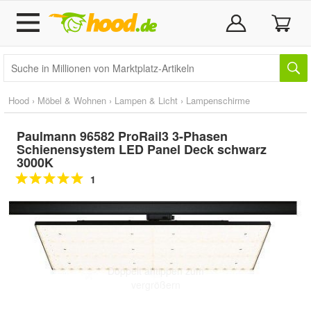
Hood
›
Möbel & Wohnen
›
Lampen & Licht
›
Lampenschirme
Paulmann 96582 ProRail3 3-Phasen
Schienensystem LED Panel Deck schwarz
3000K
1
Doppelt antippen zum
vergrößern