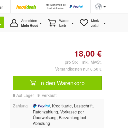
Mit Sicherheit bei
en
Hood einkaufen
Anmelden
Waren-
Merk-
Mein Hood
korb
zettel
18,00 €
pro Stk inkl. MwSt.
Versandkosten nur 6,50 €
In den Warenkorb
6
Auf Lager
9
 verkauft
Zahlung
, Kreditkarte, Lastschrift,
Ratenzahlung, Vorkasse per
Überweisung, Barzahlung bei
Abholung