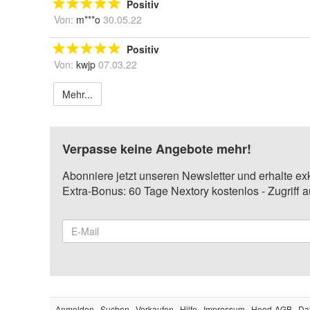
Positiv
Von:
m***o
30.05.22
Positiv
Von:
kwjp
07.03.22
Mehr...
Verpasse keine Angebote mehr!
Abonniere jetzt unseren Newsletter und erhalte ex
Extra-Bonus: 60 Tage Nextory kostenlos - Zugriff 
Anmelden
Suchen
Verkaufen
Hilfe
Impressum
Hood-AGB
Da