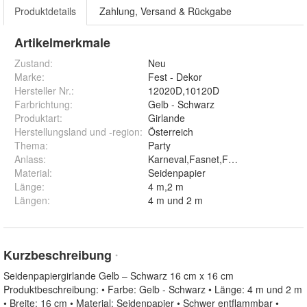
Produktdetails
Zahlung, Versand & Rückgabe
Artikelmerkmale
Zustand:
Neu
Marke:
Fest - Dekor
Hersteller Nr.:
12020D,10120D
Farbrichtung
:
Gelb - Schwarz
Produktart
:
Girlande
Herstellungsland und -region
:
Österreich
Thema
:
Party
Anlass
:
Karneval,Fasnet,Fasching,Fasend,F
Material
:
Seidenpapier
Länge
:
4 m,2 m
Längen
:
4 m und 2 m
Kurzbeschreibung
*
Seidenpapiergirlande Gelb – Schwarz 16 cm x 16 cm
Produktbeschreibung: • Farbe: Gelb - Schwarz • Länge: 4 m und 2 m
• Breite: 16 cm • Material: Seidenpapier • Schwer entflammbar •