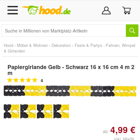
Hood
›
Möbel & Wohnen
›
Dekoration
›
Feste & Partys
›
Fahnen, Wimpel
& Girlanden
Papiergirlande Gelb - Schwarz 16 x 16 cm 4 m 2
m
4
Doppelt antippen zum
vergrößern
4,99 €
ab
inkl. MwSt.