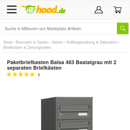
Hood
›
Baumarkt & Garten
›
Garten
›
Außengestaltung & Dekoration
›
Briefkästen & Zeitungsrollen
Paketbriefkasten Balsa 483 Bastalgrau mit 2
separaten Briefkästen
1