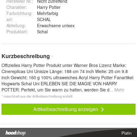
Hersteller Nr.:
Nicht zutreffend
Charakter
:
Harry Potter
Farbrichtung
:
Mehrfarbig
art
:
SCHAL
Abteilung
:
Erwachsene unisex
Produktart
:
Schal
Kurzbeschreibung
*
Offizielles Harry Potter Produkt unter Warner Bros Lizenz Marke:
Cinereplicas Uni Unisize Länge: 188 cm 74 inch Weite: 25 cm 9.8
inch Gewicht: 160 g 100% ultraweiches Acryl Harry Potter Fanartikel
Hogwarts Schal Uni ERLEBEN SIE DIE MAGIE VON HARRY
POTTER: Perfekt, um Sie warm zu halten, werden Sie d
... Mehr
* maschinell aus der Artikelbeschreibung erstellt
Artikelbeschreibung anzeigen
Platin