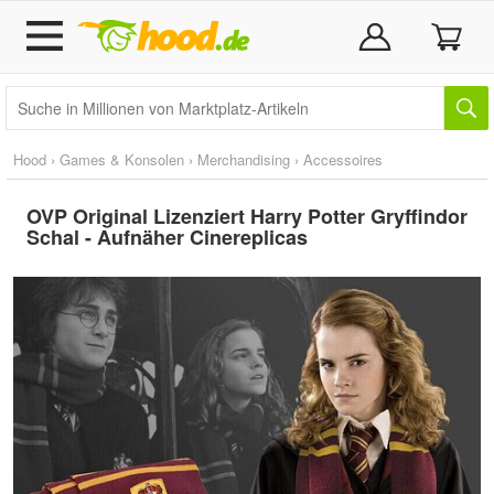
Hood
›
Games & Konsolen
›
Merchandising
›
Accessoires
OVP Original Lizenziert Harry Potter Gryffindor
Schal - Aufnäher Cinereplicas