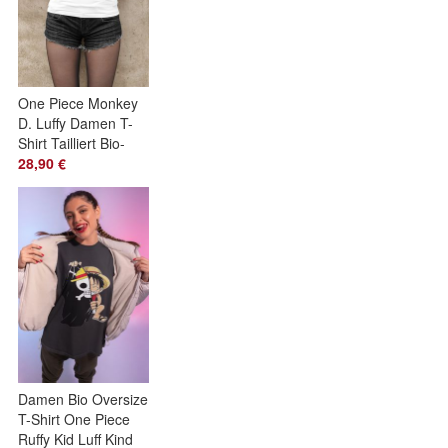
One Piece Monkey
D. Luffy Damen T-
Shirt Tailliert Bio-
Baumwolle "FUCK
28,90 €
YOU"
Damen Bio Oversize
T-Shirt One Piece
Ruffy Kid Luff Kind