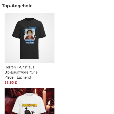
Top-Angebote
Herren T-Shirt aus
Bio-Baumwolle "One
Piece - Lachend
King of the SEA" ist
31,90 €