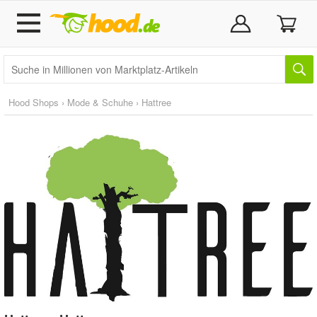
Hood Shops
›
Mode & Schuhe
›
Hattree