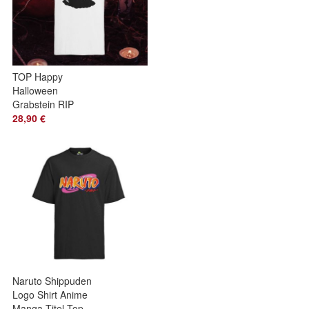
TOP Happy
Halloween
Grabstein RIP
Herren T-Shirt Bio
28,90 €
Baumwolle Kürbis
Naruto Shippuden
Logo Shirt Anime
Manga Titel Top