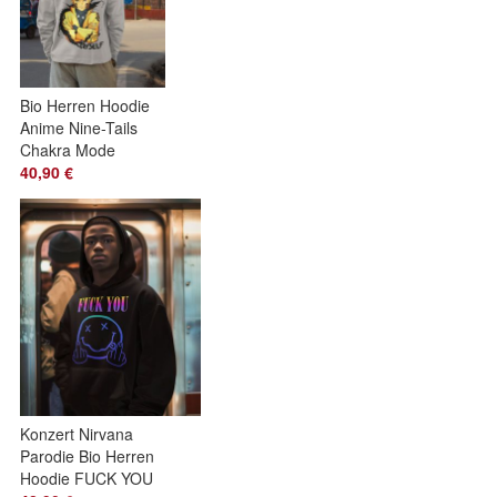
Bio Herren Hoodie
Anime Nine-Tails
Chakra Mode
Naruto Belive in You
40,90 €
Konzert Nirvana
Parodie Bio Herren
Hoodie FUCK YOU