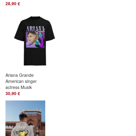
Anime Flagge
28,90 €
Piraten ok
Ariana Grande
American singer
actress Musik
Konzert T-Shirt
30,90 €
Herren Baumwolle