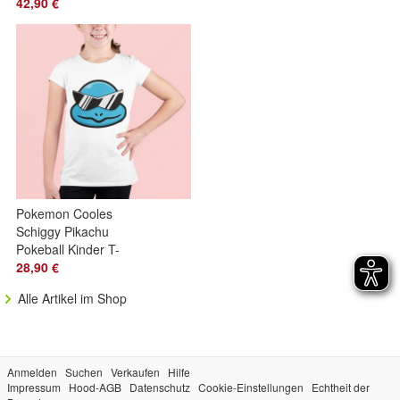
Mittelfinger
42,90 €
Pokemon Cooles
Schiggy Pikachu
Pokeball Kinder T-
Shirt Comic Shirt
28,90 €
Kids Anime
Alle Artikel im Shop
Anmelden
Suchen
Verkaufen
Hilfe
Impressum
Hood-AGB
Datenschutz
Cookie-Einstellungen
Echtheit der