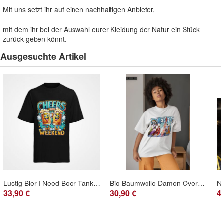
Mit uns setzt ihr auf einen nachhaltigen Anbieter,
mit dem ihr bei der Auswahl eurer Kleidung der Natur ein Stück
zurück geben könnt.
Ausgesuchte Artikel
Lustig Bier I Need Beer Tankanzeige Karneval Baumwolle T-Shirt Herren S-XXXL
Bio Baumwolle Damen Oversize T-Shirt One Piece whole Crew Familie Anime
33,90 €
30,90 €
4