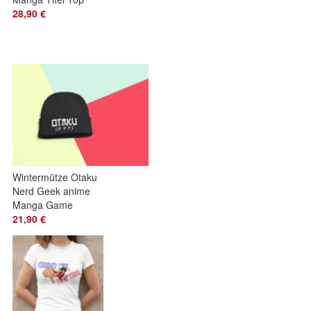
Herren T-Shirt Bio
28,90 €
Baumwolle
Wintermütze Otaku
Nerd Geek anime
Manga Game
Spruch Mütze
21,90 €
Wollmütze Beanie