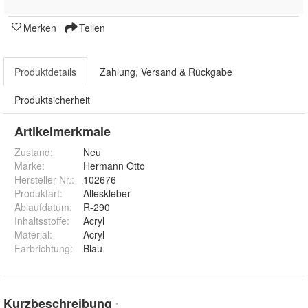
Merken
Teilen
Produktdetails
Zahlung, Versand & Rückgabe
Produktsicherheit
Artikelmerkmale
Zustand:
Neu
Marke:
Hermann Otto
Hersteller Nr.:
102676
Produktart
:
Alleskleber
Ablaufdatum
:
R-290
Inhaltsstoffe
:
Acryl
Material
:
Acryl
Farbrichtung
:
Blau
Kurzbeschreibung
*