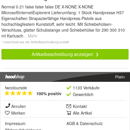
Normal 0 21 false false false DE X-NONE X-NONE
MicrosoftInternetExplorer4 Lieferumfang: 1 Stück Handpresse H37
Eigenschaften Strapazierfähige Handpress-Pistole aus
hochschlagfestem Kunststoff, sehr leicht. Mit Schiebehülsen-
Verschluss, glatter Schubstange und Schiebehülse für 290 300 310
ml Kartusch
... Mehr
* maschinell aus der Artikelbeschreibung erstellt
Artikelbeschreibung anzeigen
Platin
fwcoloursde
1133 Verkäufe
100% positiv
Gewerblich
Anrufen
Kontakt
Merken
Alle Artikel
Impressum
AGB
&
Datenschutz
Widerrufsbelehrung