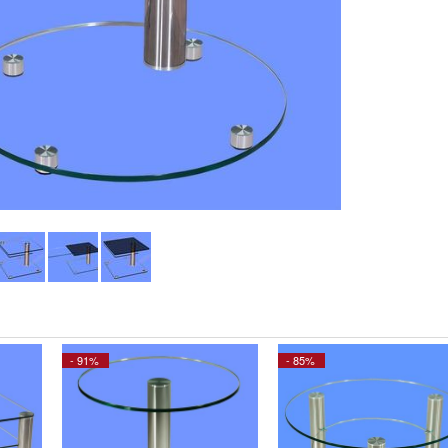
- 91%
- 85%