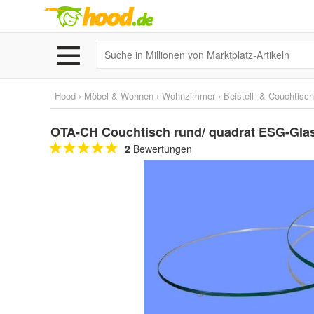
Hood
›
Möbel & Wohnen
›
Wohnzimmer
›
Beistell- & Couchtisc
OTA-CH Couchtisch rund/ quadrat ESG-Glasp
2
Bewertungen