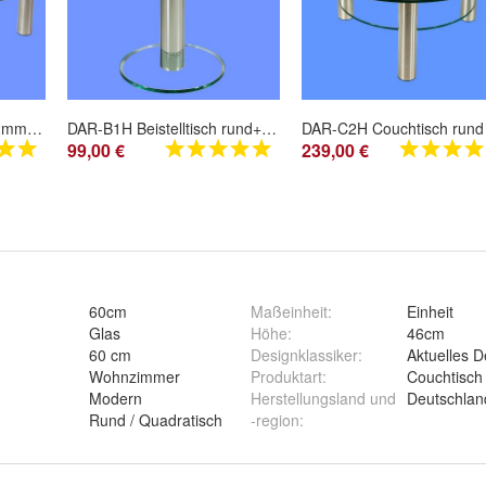
DAR-C1H Couchtisch 12mm Glasplatte mit Rollen und Ablage Chromstollen gebürstet
DAR-B1H Beistelltisch rund+ quadratisch Glas 50cm Höhe Säule Chrom gebürstet Ab Werk
99,00 €
239,00 €
60cm
Maßeinheit
:
Einheit
Glas
Höhe
:
46cm
60 cm
Designklassiker
:
Aktuelles D
Wohnzimmer
Produktart
:
Couchtisch
Modern
Herstellungsland und
Deutschlan
Rund / Quadratisch
-region
: