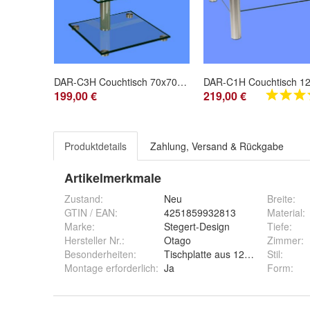
DAR-C3H Couchtisch 70x70cm Klarglas mit Rollen. Optional Sockel in Lack weiß
199,00 €
219,00 €
Produktdetails
Zahlung, Versand & Rückgabe
Artikelmerkmale
Zustand:
Neu
Breite
:
GTIN / EAN:
4251859932813
Material
:
Marke:
Stegert-Design
Tiefe
:
Hersteller Nr.:
Otago
Zimmer
:
Besonderheiten
:
Tischplatte aus 12mm ESG-Glas
Stil
:
Montage erforderlich
:
Ja
Form
: