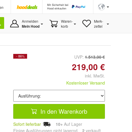
Mit Sicherheit bei
en
Hood einkaufen
Anmelden
Waren-
Merk-
Mein Hood
korb
zettel
- 86%
UVP:
1.513,00 €
219,00 €
inkl. MwSt.
Kostenloser Versand
In den Warenkorb
Sofort lieferbar
10+
Auf Lager
Einige Ausführungen nicht lagernd.
2
 verkauft