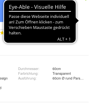
DAR-C2H Couchtisch rund Glasplatte mit Rollen und Ablage Chromstollen gebürstet
DAR-B2H Beistelltisch rund mit Crashglas- oder Bambus-Optik 50cm Höhe Chromsäule
99,00 €
Durchmesser
:
60cm
Farbrichtung
:
Transparent
esign
Ausführung
:
d