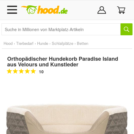
Hood
›
Tierbedarf
›
Hunde
›
Schlafplätze
›
Betten
Orthopädischer Hundekorb Paradise Island
aus Velours und Kunstleder
10