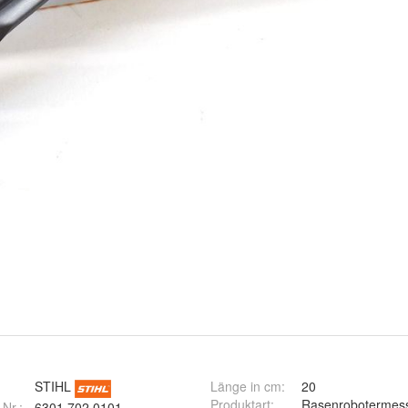
STIHL
Länge in cm
:
20
Produktart
:
Rasenrobotermes
 Nr.:
6301 702 0101