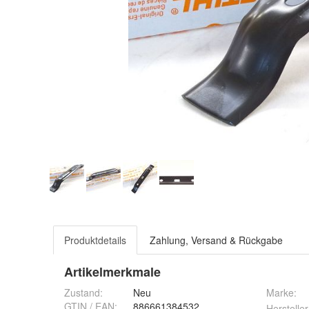
Produktdetails
Zahlung, Versand & Rückgabe
Artikelmerkmale
Zustand:
Neu
Marke:
GTIN / EAN:
886661384532
Hersteller