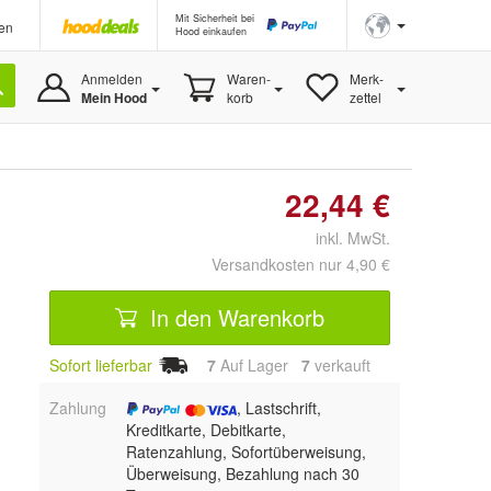
Mit Sicherheit bei
en
Hood einkaufen
Anmelden
Waren-
Merk-
Mein Hood
korb
zettel
22,44 €
inkl. MwSt.
Versandkosten nur 4,90 €
In den Warenkorb
Sofort lieferbar
7
Auf Lager
7
 verkauft
Zahlung
, Lastschrift,
Kreditkarte, Debitkarte,
Ratenzahlung, Sofortüberweisung,
Überweisung, Bezahlung nach 30