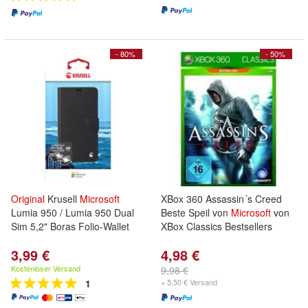
- 80%
- 50%
Original
Krusell
Microsoft
XBox 360 Assassin´s Creed
Lumia 950 / Lumia 950 Dual
Beste Speil von
Microsoft
von
Sim 5,2" Boras Folio-Wallet
XBox Classics Bestsellers
3,99 €
4,98 €
Kostenloser Versand
9,98 €
1
+ 5,50 € Versand