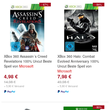
- 67%
- 84%
XBox 360 Assassin´s Creed
XBox 360 Halo: Combat
Revelations 100% Uncut Beste
Evolved Anniversary 100%
Speil von
Microsoft
Uncut Beste Speil von
Microsoft
4,98 €
7,98 €
14,98 €
49,98 €
+ 5,90 € Versand
+ 5,90 € Versand
- 80%