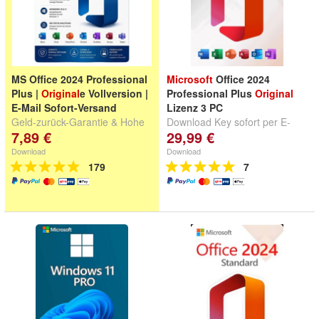
MS Office 2024 Professional
Microsoft
Office 2024
Plus |
Original
e Vollversion |
Professional Plus
Original
E-Mail Sofort-Versand
Lizenz 3 PC
Geld-zurück-Garantie & Hohe
Download Key sofort per E-
7,89 €
29,99 €
Kundenzufriedenheit
Mail
Download
Download
179
7