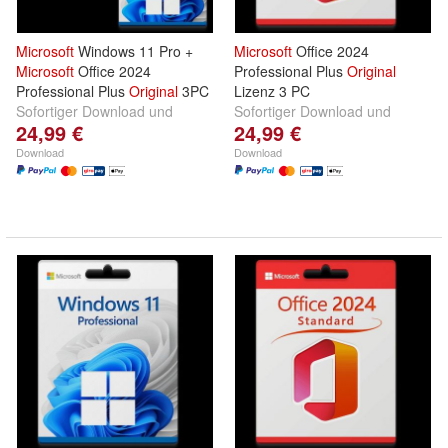
Microsoft
Windows 11 Pro +
Microsoft
Office 2024
Microsoft
Office 2024
Professional Plus
Original
Professional Plus
Original
3PC
Lizenz 3 PC
Sofortiger Download und
Sofortiger Download und
24,99 €
24,99 €
Productschlüssel per E-Mail
Productschlüssel per E-Mail
Download
Download