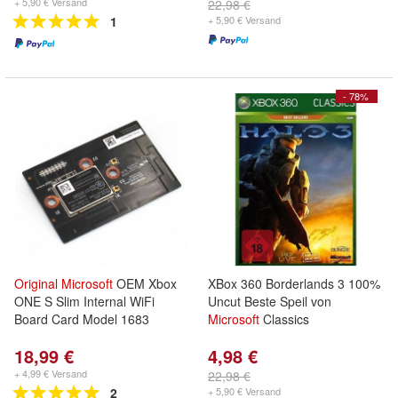
+ 5,90 € Versand
22,98 €
1
+ 5,90 € Versand
- 78%
Original
Microsoft
OEM Xbox
XBox 360 Borderlands 3 100%
ONE S Slim Internal WiFi
Uncut Beste Speil von
Board Card Model 1683
Microsoft
Classics
18,99 €
4,98 €
+ 4,99 € Versand
22,98 €
2
+ 5,90 € Versand