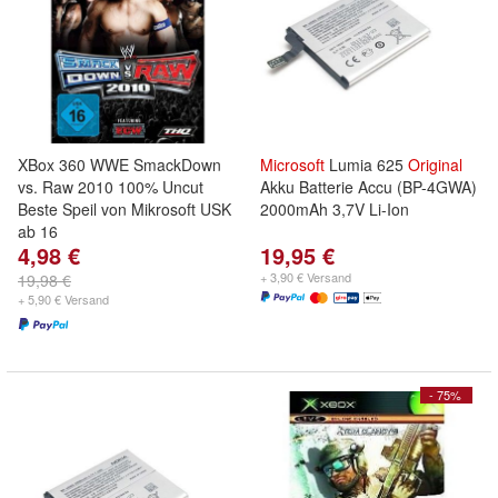
XBox 360 WWE SmackDown
Microsoft
Lumia 625
Original
vs. Raw 2010 100% Uncut
Akku Batterie Accu (BP-4GWA)
Beste Speil von Mikrosoft USK
2000mAh 3,7V Li-Ion
ab 16
4,98 €
19,95 €
+ 3,90 € Versand
19,98 €
+ 5,90 € Versand
- 75%