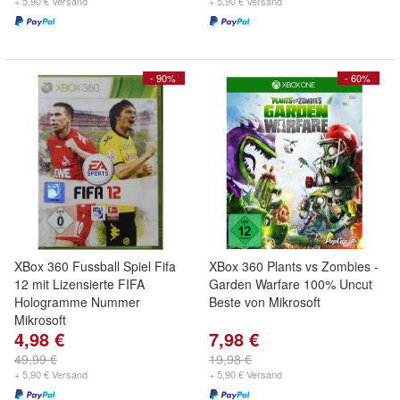
+ 5,90 € Versand
+ 5,90 € Versand
- 90%
- 60%
XBox 360 Fussball Spiel Fifa
XBox 360 Plants vs Zombies -
12 mit Lizensierte FIFA
Garden Warfare 100% Uncut
Hologramme Nummer
Beste von Mikrosoft
Mikrosoft
4,98 €
7,98 €
49,99 €
19,98 €
+ 5,90 € Versand
+ 5,90 € Versand