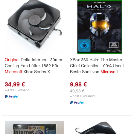
Original
Delta Interner 130mm
XBox 360 Halo: The Master
Cooling Fan Lüfter 1882 Für
Chief Collection 100% Uncut
Microsoft
Xbox Series X
Beste Speil von
Microsoft
34,99 €
9,98 €
+ 4,99 € Versand
49,98 €
+ 5,90 € Versand