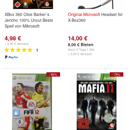
XBox 360 Clive Barker´s
Original
Microsoft
Headset für
Jericho 100% Uncut Beste
X-Box360
Speil von Mikrosoft
4,98 €
14,00 €
+ 5,90 € Versand
8,00 € Bieten
1
Noch
3 Tage 1 Std.
+ 3,00 € Versand
- 90%
- 75%