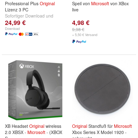
Professional Plus
Original
Speil von
Microsoft
von XBox
Lizenz 3 PC
live
Sofortiger Download und
24,99 €
4,98 €
Productschlüssel per E-Mail
Download
9,98 €
+ 5,50 € Versand
XB Headset
Original
wireless
Original
Standfuß für
Microsoft
2.0 XBSX -
Microsoft
- (XBOX
Xbox Series X Model 1920 -