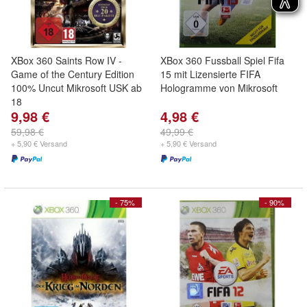
XBox 360 Saints Row IV -
XBox 360 Fussball Spiel Fifa
Game of the Century Edition
15 mit Lizensierte FIFA
100% Uncut Mikrosoft USK ab
Hologramme von Mikrosoft
18
9,98 €
4,98 €
59,98 €
49,99 €
+ 5,90 € Versand
+ 5,90 € Versand
- 75%
- 90%