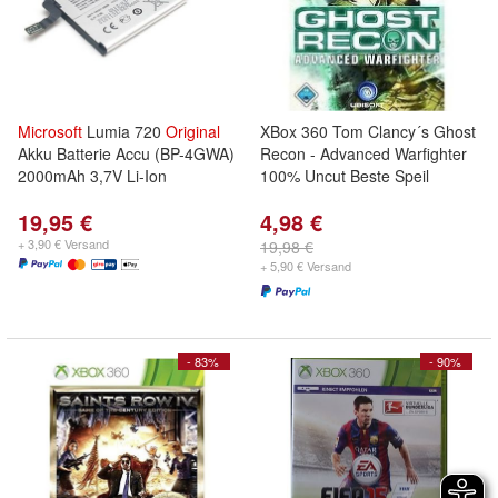
Microsoft
Lumia 720
Original
XBox 360 Tom Clancy´s Ghost
Akku Batterie Accu (BP-4GWA)
Recon - Advanced Warfighter
2000mAh 3,7V Li-Ion
100% Uncut Beste Speil
19,95 €
4,98 €
+ 3,90 € Versand
19,98 €
+ 5,90 € Versand
- 83%
- 90%