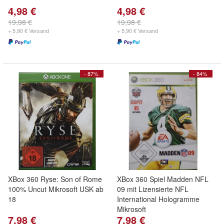
4,98 €
4,98 €
19,98 €
19,98 €
+ 5,90 € Versand
+ 5,90 € Versand
- 87%
- 84%
XBox 360 Ryse: Son of Rome
XBox 360 Spiel Madden NFL
100% Uncut Mikrosoft USK ab
09 mit Lizensierte NFL
18
International Hologramme
Mikrosoft
7,98 €
7,98 €