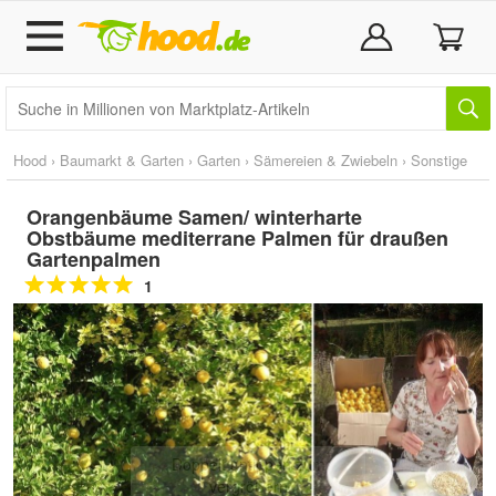
Hood
›
Baumarkt & Garten
›
Garten
›
Sämereien & Zwiebeln
›
Sonstige
Orangenbäume Samen/ winterharte
Obstbäume mediterrane Palmen für draußen
Gartenpalmen
1
Doppelt antippen zum
vergrößern