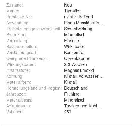
Zustand:
Neu
Marke:
Tamaflor
Hersteller Nr.:
nicht zutreffend
Anwendung
:
Einen Messlöffel in 10 Liter Wasser
Freisetzungsgeschwindigkeit
:
Schnellwirkung
Produktart
:
Mineralisch
Verpackung
:
Flasche
Besonderheiten
:
Wirkt sofort
Verdünnungsart
:
Konzentrat
Geeignete Pflanzenart
:
Olivenbäume
Wirkungsdauer
:
2-3 Wochen
Inhaltsstoffe
:
Magnesiumoxid
Körnung
:
Kristall, vollwasserlöslich
Materialform
:
Kristall
Herstellungsland und -region
:
Deutschland
Jahreszeit
:
Frühling
Materialbasis
:
Mineralisch
Ablaufdatum
:
Trocken und Kühl gelagert, nahezu 
Volumen
:
250