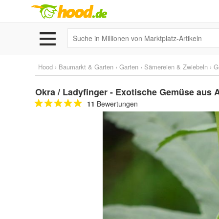
Hood
›
Baumarkt & Garten
›
Garten
›
Sämereien & Zwiebeln
›
G
Okra / Ladyfinger - Exotische Gemüse aus 
11
Bewertungen