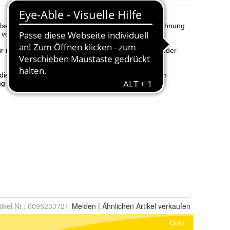
tikel Nr.:
0095233721
Melden
|
Ähnlichen
Artikel verkaufen
Gold