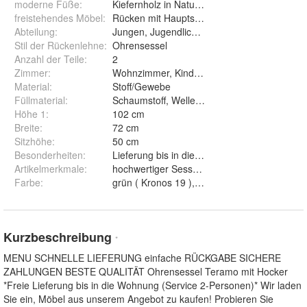
moderne Füße
:
Kiefernholz in Naturfarbe
freistehendes Möbel
:
Rücken mit Hauptstoff gepolstert
Abteilung
:
Jungen, Jugendliche, Erwachsene
Stil der Rückenlehne
:
Ohrensessel
Anzahl der Teile
:
2
Zimmer
:
Wohnzimmer, Kinderzimmer, Arbeitszimmer
Material
:
Stoff/Gewebe
Füllmaterial
:
Schaumstoff, Wellenfedern
Höhe 1
:
102 cm
Breite
:
72 cm
Sitzhöhe
:
50 cm
Besonderheiten
:
Lieferung bis in die Wohnung
Artikelmerkmale
:
hochwertiger Sessel, designer Sessel, luxus
Farbe
:
Kurzbeschreibung
*
MENU SCHNELLE LIEFERUNG einfache RÜCKGABE SICHERE
ZAHLUNGEN BESTE QUALITÄT Ohrensessel Teramo mit Hocker
*Freie Lieferung bis in die Wohnung (Service 2-Personen)* Wir laden
Sie ein, Möbel aus unserem Angebot zu kaufen! Probieren Sie