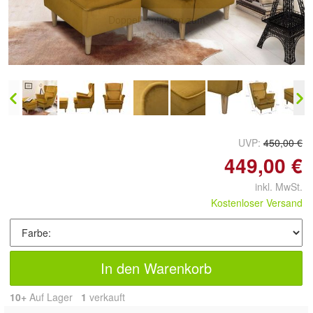
Doppelt antippen zum
vergrößern
UVP:
450,00 €
449,00 €
inkl. MwSt.
Kostenloser Versand
In den Warenkorb
10+
Auf Lager
1
 verkauft