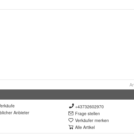
Ar
erkäufe
+43732602970
lich
er Anbieter
Frage stellen
Verkäufer merken
Alle Artikel