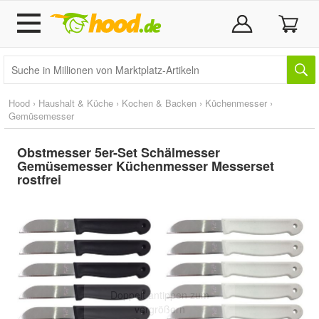
Hood
›
Haushalt & Küche
›
Kochen & Backen
›
Küchenmesser
›
Gemüsemesser
Obstmesser 5er-Set Schälmesser
Gemüsemesser Küchenmesser Messerset
rostfrei
Doppelt antippen zum
vergrößern