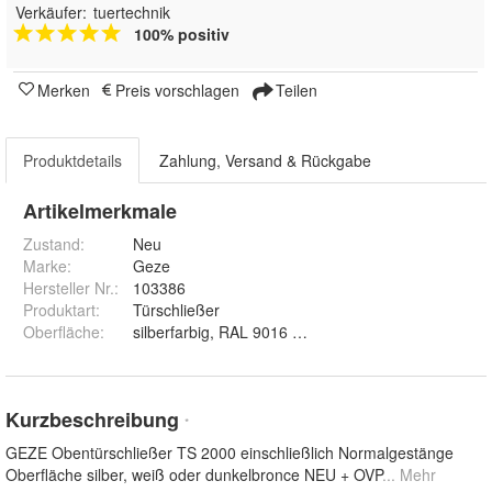
Verkäufer:
tuertechnik
100% positiv
Merken
Preis vorschlagen
Teilen
Produktdetails
Zahlung, Versand & Rückgabe
Artikelmerkmale
Zustand:
Neu
Marke:
Geze
Hersteller Nr.:
103386
Produktart
:
Türschließer
Oberfläche
:
silberfarbig, RAL 9016 weiß und dunkelbronze
Kurzbeschreibung
*
GEZE Obentürschließer TS 2000 einschließlich Normalgestänge
Oberfläche silber, weiß oder dunkelbronce NEU + OVP
... Mehr