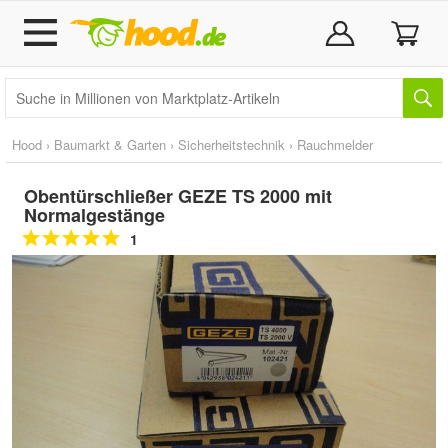
Hood
›
Baumarkt & Garten
›
Sicherheitstechnik
›
Rauchmelder
Obentürschließer GEZE TS 2000 mit
Normalgestänge
1