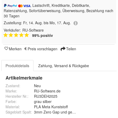
, Lastschrift, Kreditkarte, Debitkarte,
Ratenzahlung, Sofortüberweisung, Überweisung, Bezahlung nach
30 Tagen
Zustellung:
Fr, 14. Aug. bis Mo, 17. Aug.
Verkäufer:
RU-Software
99% positiv
Merken
Preis vorschlagen
Teilen
Produktdetails
Zahlung, Versand & Rückgabe
Artikelmerkmale
Zustand:
Neu
Marke:
RU-Software.de
Hersteller Nr.:
RU3DEH2025
Farbe
:
grau silber
Material
:
PLA Meta Kunststoff
Sägeblatt Spalt
:
3mm Zero Gap und geschlossen