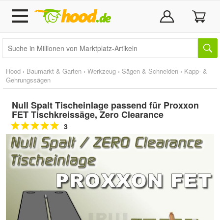
Hood
›
Baumarkt & Garten
›
Werkzeug
›
Sägen & Schneiden
›
Kapp- &
Gehrungssägen
Null Spalt Tischeinlage passend für Proxxon
FET Tischkreissäge, Zero Clearance
3