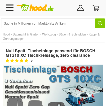
Hood
›
Baumarkt & Garten
›
Werkzeug
›
Sägen & Schneiden
›
Kapp- &
Gehrungssägen
Null Spalt, Tischeinlage passend für BOSCH
GTS10 XC Tischkreissäge, zero clearance
2