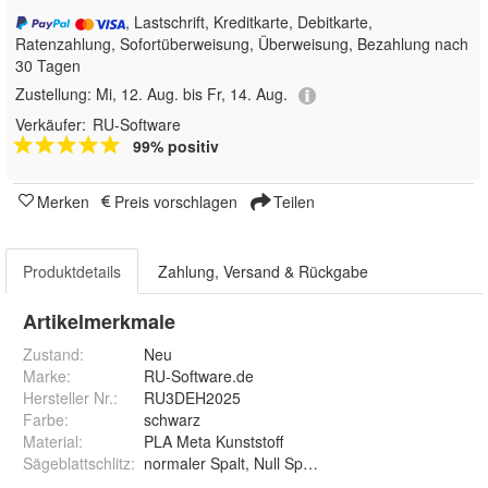
, Lastschrift, Kreditkarte, Debitkarte,
Ratenzahlung, Sofortüberweisung, Überweisung, Bezahlung nach
30 Tagen
Zustellung:
Mi, 12. Aug. bis Fr, 14. Aug.
Verkäufer:
RU-Software
99% positiv
Merken
Preis vorschlagen
Teilen
Produktdetails
Zahlung, Versand & Rückgabe
Artikelmerkmale
Zustand:
Neu
Marke:
RU-Software.de
Hersteller Nr.:
RU3DEH2025
Farbe
:
schwarz
Material
:
PLA Meta Kunststoff
Sägeblattschlitz
:
normaler Spalt, Null Spalt, Zero G