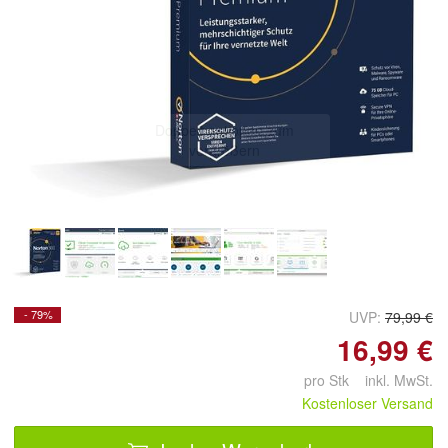
Doppelt antippen zum
vergrößern
- 79%
UVP:
79,99 €
16,99 €
pro Stk inkl. MwSt.
Kostenloser Versand