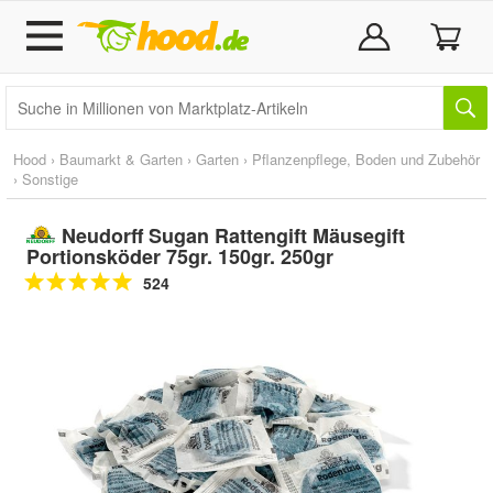
Hood
›
Baumarkt & Garten
›
Garten
›
Pflanzenpflege, Boden und Zubehör
›
Sonstige
Neudorff Sugan Rattengift Mäusegift
Portionsköder 75gr. 150gr. 250gr
524