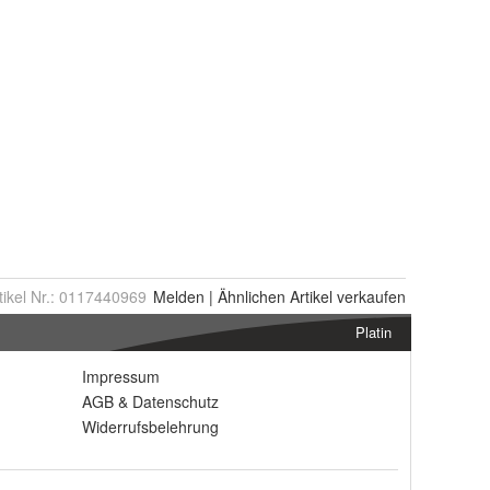
tikel Nr.:
0117440969
Melden
|
Ähnlichen
Artikel verkaufen
Platin
Impressum
AGB
&
Datenschutz
Widerrufsbelehrung