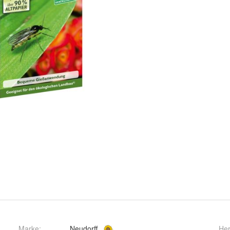
Marke:
Neudorff
Her