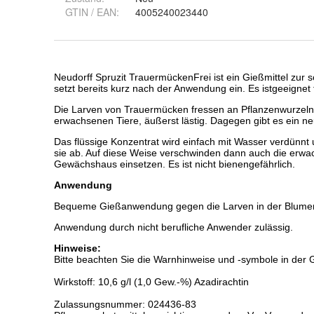
GTIN / EAN:
4005240023440