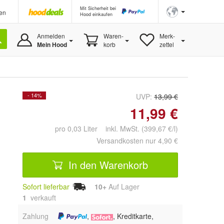
Mit Sicherheit bei
en
Hood einkaufen
Anmelden
Waren-
Merk-
Mein Hood
korb
zettel
- 14%
UVP:
13,99 €
11,99 €
pro 0,03 Liter inkl. MwSt. (399,67 €/l)
Versandkosten nur 4,90 €
In den Warenkorb
Sofort lieferbar
10+
Auf Lager
1
 verkauft
Zahlung
,
, Kreditkarte,