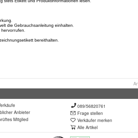
Ar
erkäufe
089/56820761
lich
er Anbieter
Frage stellen
rüft
es Mitglied
Verkäufer merken
Alle Artikel