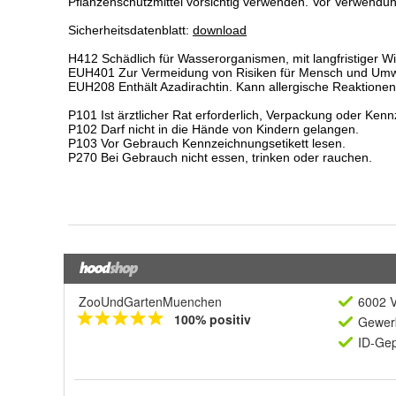
ZooUndGartenMuenchen
6002 V
100% positiv
Gewerb
ID-Gep