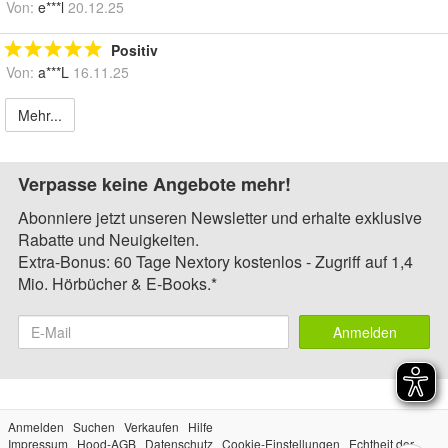
Von:
e***l
20.12.25
Positiv
Von:
a***L
16.11.25
Mehr...
Verpasse keine Angebote mehr!
Abonniere jetzt unseren Newsletter und erhalte exklusive
Rabatte und Neuigkeiten.
Extra-Bonus: 60 Tage Nextory kostenlos - Zugriff auf 1,4
Mio. Hörbücher & E-Books.*
Anmelden
Anmelden
Suchen
Verkaufen
Hilfe
Impressum
Hood-AGB
Datenschutz
Cookie-Einstellungen
Echtheit der