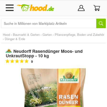
Hood
›
Baumarkt & Garten
›
Garten
›
Pflanzenpflege, Boden und Zubehör
›
Dünger & Erde
Neudorff Rasendünger Moos- und
UnkrautStopp - 10 kg
9