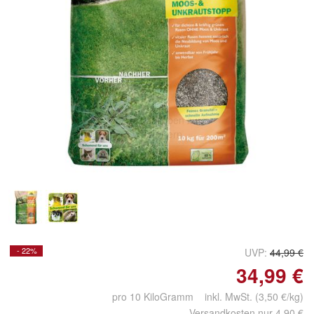
Doppelt antippen zum
vergrößern
- 22%
UVP:
44,99 €
34,99 €
pro 10 KiloGramm inkl. MwSt. (3,50 €/kg)
Versandkosten nur 4,90 €