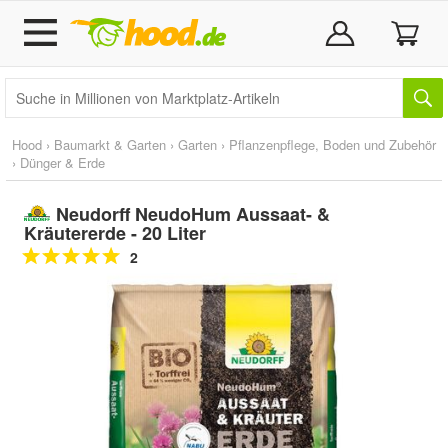
Hood
›
Baumarkt & Garten
›
Garten
›
Pflanzenpflege, Boden und Zubehör
›
Dünger & Erde
Neudorff NeudoHum Aussaat- &
Kräutererde - 20 Liter
2