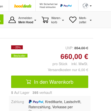
Mit Sicherheit bei
en
Hood einkaufen
Anmelden
Waren-
Merk-
Mein Hood
korb
zettel
- 23%
UVP:
854,00 €
660,00 €
Bestseller
pro Stück inkl. MwSt.
Versandkosten nur 6,00 €
In den Warenkorb
5
Auf Lager
395
 verkauft
Zahlung
, Kreditkarte, Lastschrift,
Ratenzahlung, Vorkasse per