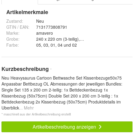
Artikelmerkmale
Zustand:
Neu
GTIN / EAN:
7131773808791
Marke:
amavero
Grobe
:
2
Farbe
:
05, 03, 01, 04 und 02
Kurzbeschreibung
*
Neu Heavysaurus Cartoon Bettwasche Set Kissenbezuge50x75
Anpassbar Bettbezug OL Abmessungen der jeweiligen Bundles:
Single Set 135 x 200 cm 2-teilig: 1x Bettdeckenbezug 1x
Kissenbezug (50x75cm) Double Set 200 x 200 cm 3-teilig : 1x
Bettdeckenbezug 2x Kissenbezug (50x75cm) Produktdetails im
Uberblick
... Mehr
* maschinell aus der Artikelbeschreibung erstellt
Artikelbeschreibung anzeigen