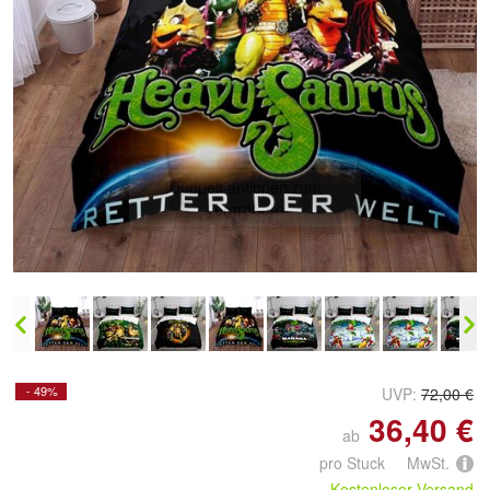
Doppelt antippen zum
vergrößern
- 49%
UVP:
72,00 €
36,40 €
ab
pro Stuck MwSt.
Kostenloser Versand