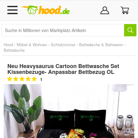
Hood
›
Möbel & Wohnen
›
Schlafzimmer
›
Bettwäsche & Bettwaren
›
Bettwäsche
Neu Heavysaurus Cartoon Bettwasche Set
Kissenbezuge- Anpassbar Bettbezug OL
1