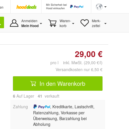
Mit Sicherheit bei
en
Hood einkaufen
Anmelden
Waren-
Merk-
Mein Hood
korb
zettel
29,00 €
pro l inkl. MwSt. (29,00 €/l)
Versandkosten nur 6,50 €
In den Warenkorb
6
Auf Lager
41
 verkauft
Zahlung
, Kreditkarte, Lastschrift,
Ratenzahlung, Vorkasse per
Überweisung, Barzahlung bei
Abholung