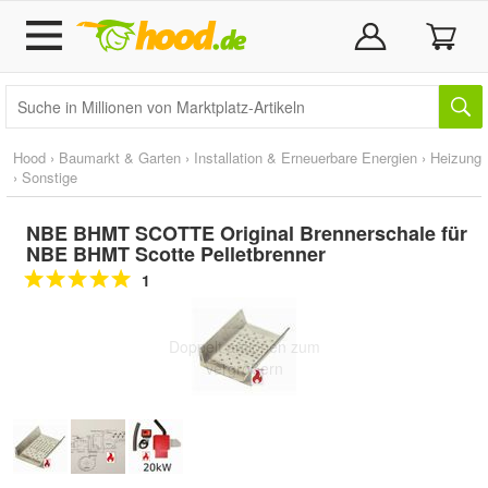
Hood
›
Baumarkt & Garten
›
Installation & Erneuerbare Energien
›
Heizung
›
Sonstige
NBE BHMT SCOTTE Ori­gi­nal Brennerschale für
NBE BHMT Scotte Pelletbrenner
1
Doppelt antippen zum
vergrößern