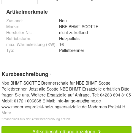
Artikelmerkmale
Zustand:
Neu
Marke:
NBE BHMT SCOTTE
Hersteller Nr.:
nicht zutreffend
Betriebsform
:
Holzpellets
max. Wärmeleistung (KW)
:
16
Typ
:
Pelletbrenner
Kurzbeschreibung
*
Nbe BHMT SCOTTE Brennerschale für NBE BHMT Scotte
Pelletbrenner. Jetzt alle Scotte NBE BHMT Ersatzteile erhältlich Bitte
fragen Sie uns. Weitere Ersatzteile auf Anfrage. Tel: 04283 894 8105
Mobil: 0172 1006868 E Mail:
Info-lange-mp@gmx.de
www.modernesprojekt-heizungsersatzteile.de Modernes Projekt H
...
Mehr
* maschinell aus der Artikelbeschreibung erstellt
Artikelbeschreibung anzeigen