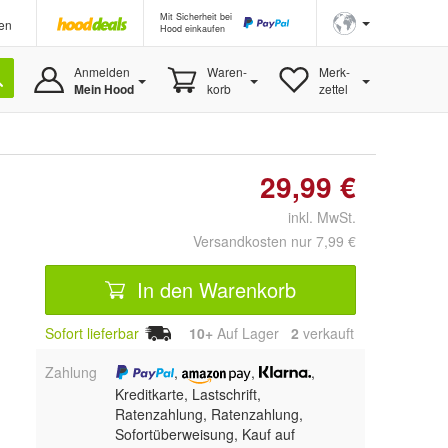
Mit Sicherheit bei
en
Hood einkaufen
Anmelden
Waren-
Merk-
Mein Hood
korb
zettel
29,99 €
inkl. MwSt.
Versandkosten nur 7,99 €
In den Warenkorb
Sofort lieferbar
10+
Auf Lager
2
 verkauft
Zahlung
,
,
,
Kreditkarte, Lastschrift,
Ratenzahlung,
Ratenzahlung,
Sofortüberweisung,
Kauf auf