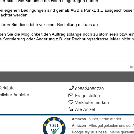
Ar
erkäufe
025824959739
lich
er Anbieter
Frage stellen
Verkäufer merken
Alle Artikel