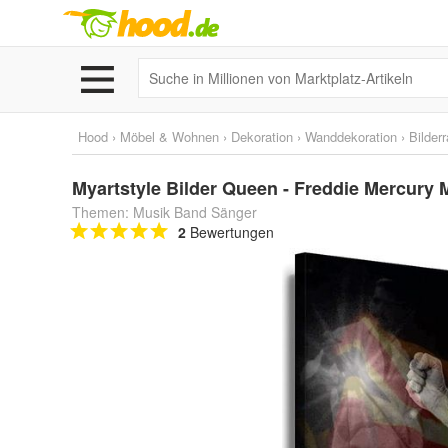
Hood
›
Möbel & Wohnen
›
Dekoration
›
Wanddekoration
›
Bilder
Myartstyle Bilder Queen - Freddie Mercury
Themen: Musik Band Sänger
2
Bewertungen