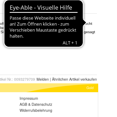
tikel Nr.:
0093279709
Melden
|
Ähnlichen
Artikel verkaufen
Gold
Impressum
AGB
&
Datenschutz
Widerrufsbelehrung