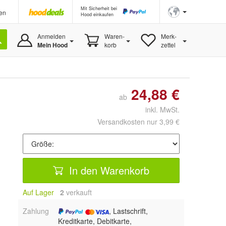
Mit Sicherheit bei
en
Hood einkaufen
Anmelden
Waren-
Merk-
Mein Hood
korb
zettel
24,88 €
ab
inkl. MwSt.
Versandkosten nur 3,99 €
In den Warenkorb
Auf Lager
2
 verkauft
Zahlung
, Lastschrift,
Kreditkarte, Debitkarte,