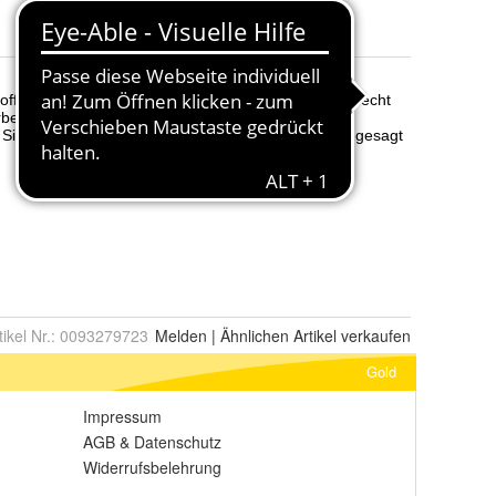
tikel Nr.:
0093279723
Melden
|
Ähnlichen
Artikel verkaufen
Gold
Impressum
AGB
&
Datenschutz
Widerrufsbelehrung