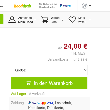
Mit Sicherheit bei
en
Hood einkaufen
Anmelden
Waren-
Merk-
Mein Hood
korb
zettel
24,88 €
ab
inkl. MwSt.
Versandkosten nur 3,99 €
In den Warenkorb
Auf Lager
2
 verkauft
Zahlung
, Lastschrift,
Kreditkarte, Debitkarte,