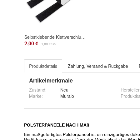
Selbstklebende Klettverschluss-Sets Für Wandkissen
2,00 €
1,00 €/Stk
Produktdetails
Zahlung, Versand & Rückgabe
Artikelmerkmale
Zustand:
Neu
Hersteller
Marke:
Muralo
Produktka