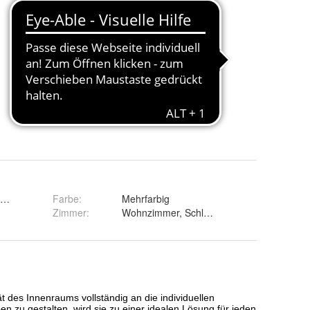
ndard Velvet, Ökoleder
Farbe
:
Mehrfarbig
Zimmer
:
Wohnzimmer, Schlafzimmer, Büro, Arbeits