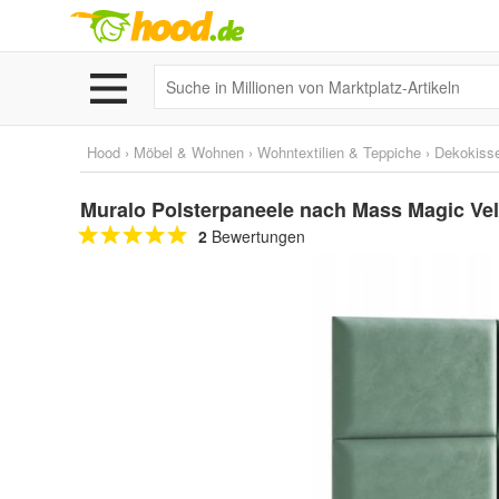
Hood
›
Möbel & Wohnen
›
Wohntextilien & Teppiche
›
Dekokiss
Muralo Polsterpaneele nach Mass Magic Velv
2
Bewertungen