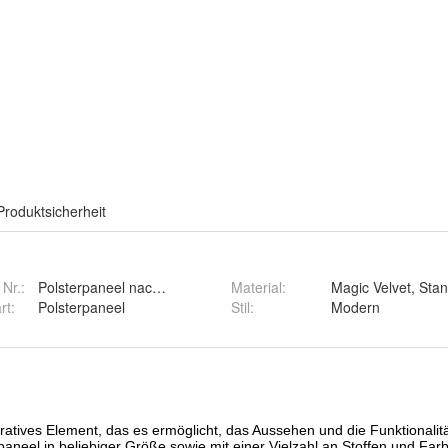
Produktsicherheit
 Nr.:
Polsterpaneel nach Mass
Material
:
Magic Velvet, Sta
rt
:
Polsterpaneel
Stil
:
Modern