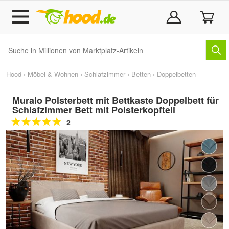
Hood
›
Möbel & Wohnen
›
Schlafzimmer
›
Betten
›
Doppelbetten
Muralo Polsterbett mit Bettkaste Doppelbett für
Schlafzimmer Bett mit Polsterkopfteil
2