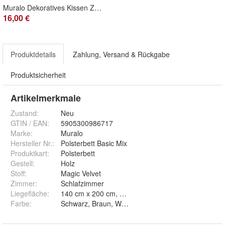
Muralo Dekoratives Kissen Zierkissen für Sofa Dekokissen für Bett
16,00 €
Produktdetails
Zahlung, Versand & Rückgabe
Produktsicherheit
Artikelmerkmale
Zustand:
Neu
GTIN / EAN:
5905300986717
Marke:
Muralo
Hersteller Nr.:
Polsterbett Basic Mix
Produktkart
:
Polsterbett
Gestell
:
Holz
Stoff
:
Magic Velvet
Zimmer
:
Schlafzimmer
Liegefläche
:
Farbe
:
Schwarz, Braun, Weinrot, Beige, Rosa, Grau, Creme,