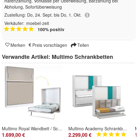
Ratenzahlung, Vorkasse per Überweisung, Barzahlung bei
Abholung, Sofortüberweisung
Zustellung:
Do, 24. Sept. bis Do, 1. Okt.
Verkäufer:
moebel-zeit
100% positiv
Merken
Preis vorschlagen
Teilen
Verwandte Artikel:
Multimo Schrankbetten
Multimo Royal Wandbett / Schrankbett DOUBLE / QUEEN
Multimo Academy Schrankbett / Wandbett mit Schreibtisch
1.699,00 €
2.299,00 €
1