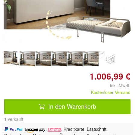
Doppelt antippen zum
vergrößern
1.006,99 €
inkl. MwSt.
Kostenloser Versand
In den Warenkorb
1
 verkauft
,
,
, Kreditkarte, Lastschrift,