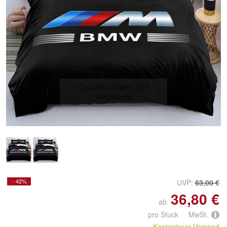
Doppelt antippen zum
vergrößern
- 42%
UVP:
63,00 €
36,80 €
ab
pro Stuck MwSt.
Kostenloser Versand