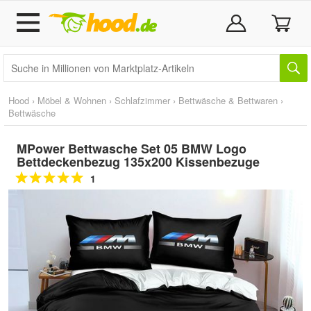
Hood
›
Möbel & Wohnen
›
Schlafzimmer
›
Bettwäsche & Bettwaren
›
Bettwäsche
MPower Bettwasche Set 05 BMW Logo
Bettdeckenbezug 135x200 Kissenbezuge
1