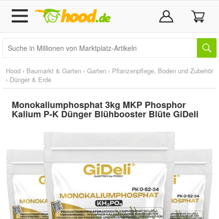
Hood
›
Baumarkt & Garten
›
Garten
›
Pflanzenpflege, Boden und Zubehör
›
Dünger & Erde
Monokaliumphosphat 3kg MKP Phosphor
Kalium P-K Dünger Blühbooster Blüte GiDeli